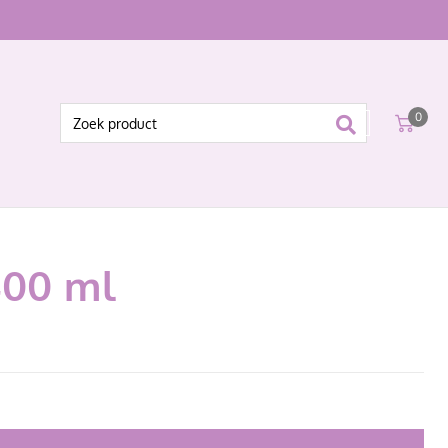
0
400 ml