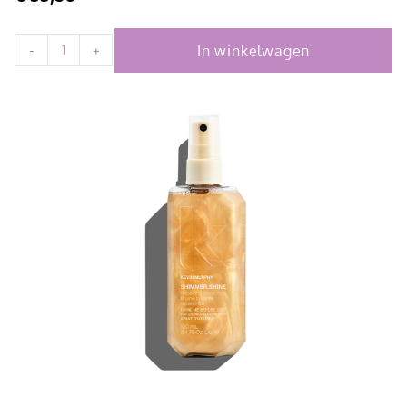
In winkelwagen
-
+