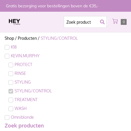
Gratis bezorging voor bestellingen boven de €35,-
0
Shop
/
Producten
/
STYLING/CONTROL
K18
KEVIN.MURPHY
PROTECT
RINSE
STYLING
STYLING/CONTROL
TREATMENT
WASH
Omniblonde
Zoek producten