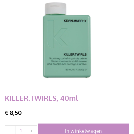
KILLER.TWIRLS, 40ml
€
8,50
In winkelwagen
-
+